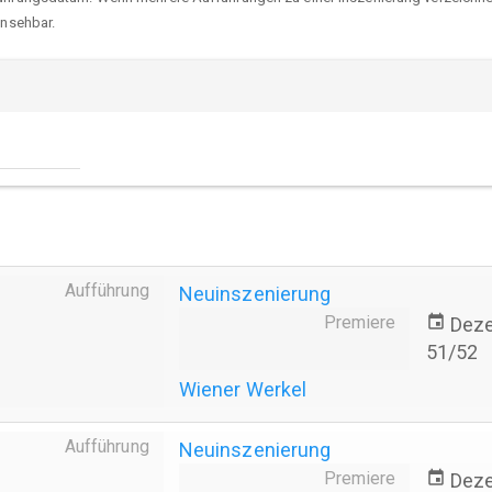
insehbar.
Aufführung
Neuinszenierung
Premiere
event
Dez
51/52
Wiener Werkel
Aufführung
Neuinszenierung
Premiere
event
Dez