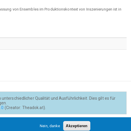
rfassung von Ensembles im Produktionskontext von Inszenierungen ist in
nterschiedlicher Qualität und Ausführlichkeit. Dies gilt es für
gen.
.0
(Creator: Theadok.at).
Barrierefreiheit
Credits
Kontakt
Nein, danke
Akzeptieren