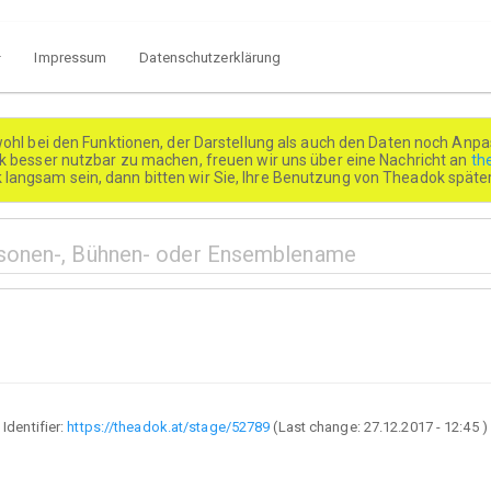
Impressum
Datenschutzerklärung
wohl bei den Funktionen, der Darstellung als auch den Daten noch Anpa
besser nutzbar zu machen, freuen wir uns über eine Nachricht an
th
k langsam sein, dann bitten wir Sie, Ihre Benutzung von Theadok spät
Identifier:
https://theadok.at/stage/52789
(Last change:
27.12.2017 - 12:45
)