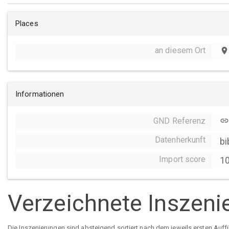
Places
an diesem Ort
place
Informationen
GND Referenz
link
Datenherkunft
bi
Import score
1
Verzeichnete Inszeni
Die Inszenierungen sind absteigend sortiert nach dem jeweils ersten Auff