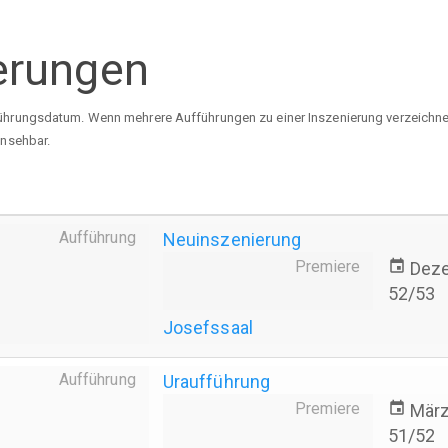
erungen
ührungsdatum. Wenn mehrere Aufführungen zu einer Inszenierung verzeichnet 
insehbar.
Aufführung
Neuinszenierung
Premiere
event
Dez
52/53
Josefssaal
Aufführung
Uraufführung
Premiere
event
März
51/52