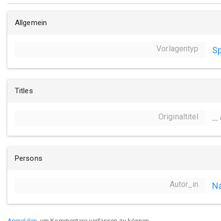
Allgemein
Vorlagentyp
Sp
Titles
Originaltitel
..
Persons
Autor_in
Na
Anmelden
, um Kommentare verfassen zu können