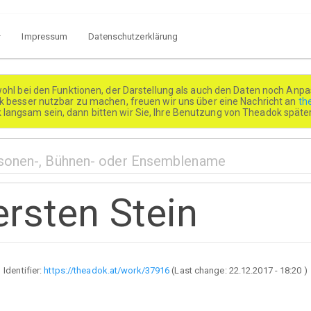
Impressum
Datenschutzerklärung
wohl bei den Funktionen, der Darstellung als auch den Daten noch Anpa
besser nutzbar zu machen, freuen wir uns über eine Nachricht an
th
k langsam sein, dann bitten wir Sie, Ihre Benutzung von Theadok spät
ersten Stein
Identifier:
https://theadok.at/work/37916
(Last change:
22.12.2017 - 18:20
)