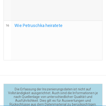
Wie Petruschka heiratete
16
Die Erfassung der Inszenierungsdaten ist nicht auf
Vollständigkeit ausgerichtet. Auch sind die Informationen je
nach Quellenlage von unterschiedlicher Qualität und
Ausführlichkeit. Dies gilt es für Auswertungen und
Rückschlüsse aus dem Datenmaterial zu berücksichtigen.