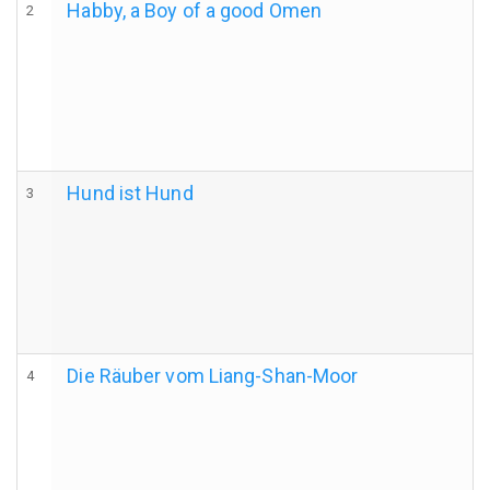
Habby, a Boy of a good Omen
2
Hund ist Hund
3
Die Räuber vom Liang-Shan-Moor
4