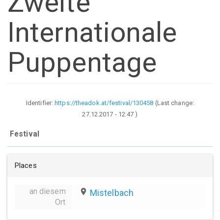
Zweite
Internationale
Puppentage
Identifier:
https://theadok.at/festival/130458
(Last change:
27.12.2017 - 12:47
)
Festival
Places
an diesem
place
Mistelbach
Ort