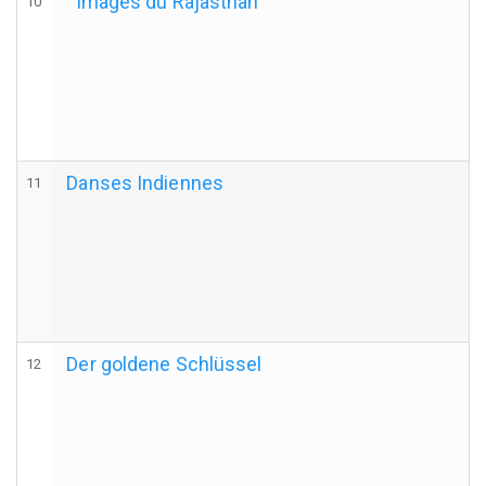
' Images du Rajasthan '
10
Danses Indiennes
11
Der goldene Schlüssel
12