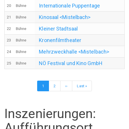
Internationale Puppentage
20
Bühne
Kinosaal <Mistelbach>
21
Bühne
Kleiner Stadtsaal
22
Bühne
Kronenfilmtheater
23
Bühne
Mehrzweckhalle <Mistelbach>
24
Bühne
NÖ Festival und Kino GmbH
25
Bühne
Seitennummerierung
Aktuelle
1
Page
2
Nächste
››
Letzte
Last »
Seite
Seite
Seite
Inszenierungen:
Aufführungsort