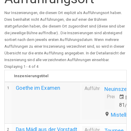
Nur Inszenierungen, die diesen Ort explizit als Aufführungsort haben.
Dies beinhaltet nicht Aufführungen, die auf einer der Bühnen
stattgefunden haben, die diesem Ort zugeordnet sind (diese sind über
die jeweilige Bühne auffindbar).. Die Inszenierungen sind absteigend
sortiert nach dem jeweils ersten Aufführungsdatum. Wenn mehrere
Aufführungen zu einer Inszenierung verzeichnet sind, so wird in dieser
Übersicht nur die erste Aufführung angegeben. In der Detailansicht der
Inszenierung sind alle verzeichneten Aufführungen einsehbar.
Displaying 1 - 4 of 4
Inszenierungstitel
Goethe im Examen
1
Aufführung
Neuinszen
Premiere
event
Mi
81/8
place
Mistelb
Das Mädl aus der Vorstadt
2
Aufführung
Tournee