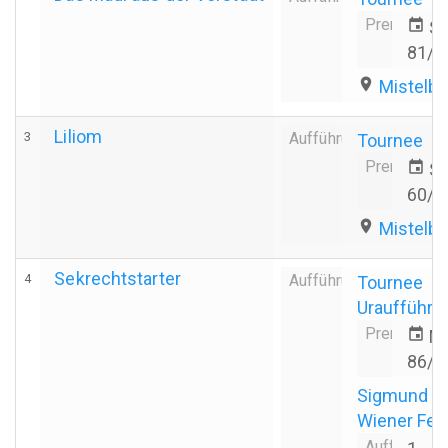
Premiere
event
Sa
81/8
place
Mistelb
Liliom
3
Aufführung
Tournee
Premiere
event
S
60/6
place
Mistelb
Sekrechtstarter
4
Aufführung
Tournee
Uraufführu
Premiere
event
Mi
86/8
Sigmund F
Wiener Fe
Aufführung