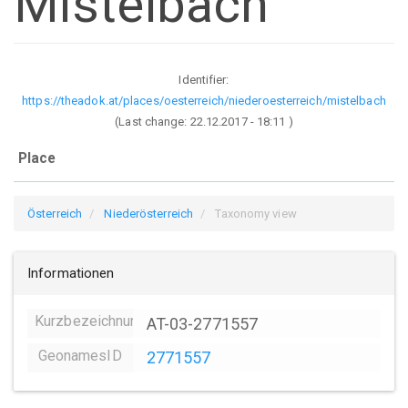
Mistelbach
Identifier:
https://theadok.at/places/oesterreich/niederoesterreich/mistelbach
(Last change:
22.12.2017 - 18:11
)
Place
Österreich
Niederösterreich
Taxonomy view
Informationen
Kurzbezeichnung
AT-03-2771557
GeonamesID
2771557