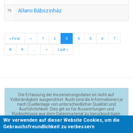
Allami Bábszinház
75
Seitennummerierung
Erste
« First
Vorherige
‹‹
Page
1
Page
2
Aktuelle
3
Page
4
Page
5
Page
6
Page
7
Seite
Seite
Seite
Page
8
Page
9
…
Nächste
››
Letzte
Last »
Seite
Seite
Die Erfassung der Inszenierungsdaten ist nicht auf
Vollständigkeit ausgerichtet. Auch sind die Informationen je
nach Quellenlage von unterschiedlicher Qualität und
Ausführlichkeit. Dies gilt es für Auswertungen und
Rückschlüsse aus dem Datenmaterial zu berücksichtigen.
Daten und Texte auf der Website sind - wenn nicht anders
Wir verwenden auf dieser Website Cookies, um die
angegeben - lizensiert unter
CC BY 4.0
(Creator:
Gebrauchsfreundlichkeit zu verbessern
Theadok.at).