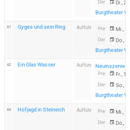
Derniere
event
Di., 2
Burgtheater W
Gyges und sein Ring
61
Aufführung
Premiere
event
Mi., 1
Derniere
event
Do., 1
Burgtheater W
Ein Glas Wasser
62
Aufführung
Neuinszenier
Premiere
event
Fr., 1
Derniere
event
So., 0
Burgtheater W
Hofjagd in Steineich
63
Aufführung
Premiere
event
Mi., 1
Derniere
event
Do., 2