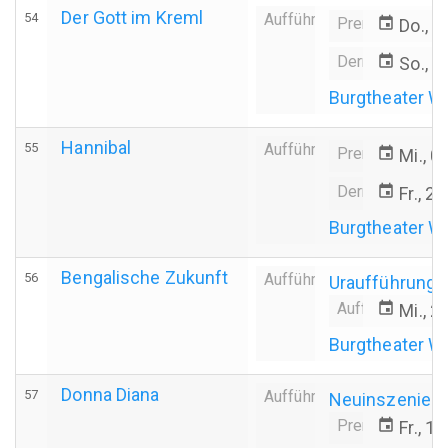
Der Gott im Kreml
54
Aufführung
Premiere
event
Do., 2
Derniere
event
So., 1
Burgtheater W
Hannibal
55
Aufführung
Premiere
event
Mi., 0
Derniere
event
Fr., 2
Burgtheater W
Bengalische Zukunft
56
Aufführung
Uraufführung
Aufführungsda
event
Mi., 2
Burgtheater W
Donna Diana
57
Aufführung
Neuinszenier
Premiere
event
Fr., 1