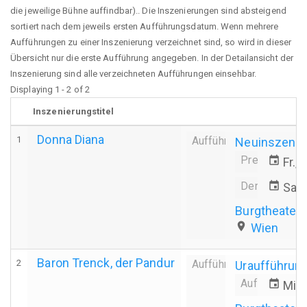
die jeweilige Bühne auffindbar).. Die Inszenierungen sind absteigend
sortiert nach dem jeweils ersten Aufführungsdatum. Wenn mehrere
Aufführungen zu einer Inszenierung verzeichnet sind, so wird in dieser
Übersicht nur die erste Aufführung angegeben. In der Detailansicht der
Inszenierung sind alle verzeichneten Aufführungen einsehbar.
Displaying 1 - 2 of 2
Inszenierungstitel
Donna Diana
1
Aufführung
Neuinszenie
Premiere
event
Fr.,
Derniere
event
Sa.,
Burgtheater
place
Wien
Baron Trenck, der Pandur
2
Aufführung
Uraufführun
Aufführungs
event
Mi.,