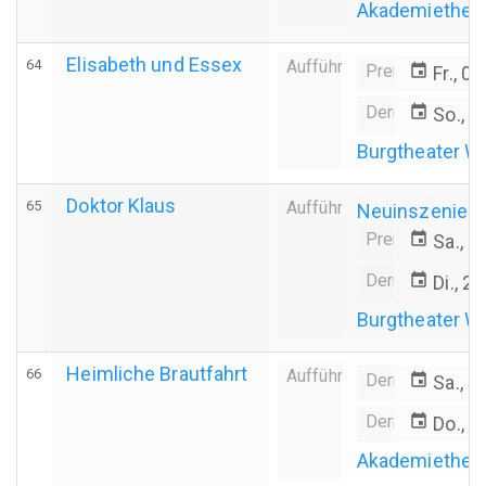
Akademiethea
Elisabeth und Essex
64
Aufführung
Premiere
event
Fr., 0
Derniere
event
So., 0
Burgtheater W
Doktor Klaus
65
Aufführung
Neuinszenier
Premiere
event
Sa., 1
Derniere
event
Di., 2
Burgtheater W
Heimliche Brautfahrt
66
Aufführung
Derniere
event
Sa., 1
Derniere
event
Do., 1
Akademiethea