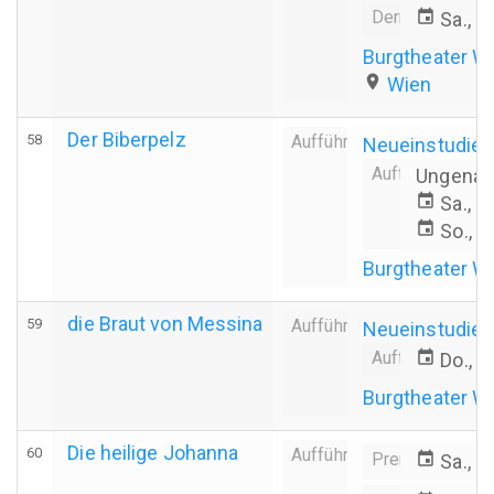
Derniere
event
Sa., 0
Burgtheater W
place
Wien
Der Biberpelz
58
Aufführung
Neueinstudier
Aufführungsda
Ungenau
event
Sa., 0
event
So., 1
Burgtheater W
die Braut von Messina
59
Aufführung
Neueinstudier
Aufführungsda
event
Do., 1
Burgtheater W
Die heilige Johanna
60
Aufführung
Premiere
event
Sa., 2