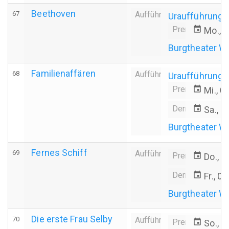
Beethoven
67
Aufführung
Uraufführung
Premiere
event
Mo., 
Burgtheater W
Familienaffären
68
Aufführung
Uraufführung
Premiere
event
Mi., 0
Derniere
event
Sa., 2
Burgtheater W
Fernes Schiff
69
Aufführung
Premiere
event
Do., 2
Derniere
event
Fr., 0
Burgtheater W
Die erste Frau Selby
70
Aufführung
Premiere
event
So., 2