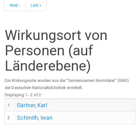
Seite
Seite
Seite
Nächste
Next ›
Letzte
Last »
Seite
Seite
Wirkungsort von
Personen (auf
Länderebene)
Die Wirkungsorte wurden aus der "Gemeinsamen Normdatei" (GND)
der Deutschen Nationalbibliothek ermittelt.
Displaying 1 - 2 of 2
Gärtner, Karl
1
Schmith, Iwan
2