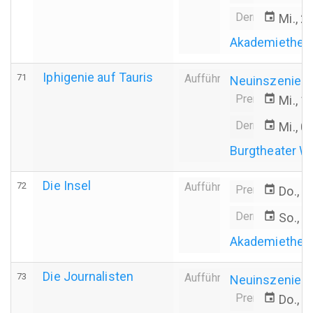
Derniere
event
Mi., 2
Akademiethea
Iphigenie auf Tauris
71
Aufführung
Neuinszenier
Premiere
event
Mi., 1
Derniere
event
Mi., 0
Burgtheater W
Die Insel
72
Aufführung
Premiere
event
Do., 0
Derniere
event
So., 1
Akademiethea
Die Journalisten
73
Aufführung
Neuinszenier
Premiere
event
Do., 2