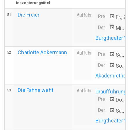
Inszenierungstitel
Die Freier
51
Aufführung
Premiere
event
Fr., 2
Derniere
event
Mi., 0
Burgtheater W
Charlotte Ackermann
52
Aufführung
Premiere
event
Sa., 1
Derniere
event
So., 1
Akademiethea
Die Fahne weht
53
Aufführung
Uraufführung
Premiere
event
Do., 3
Derniere
event
Sa., 1
Burgtheater W