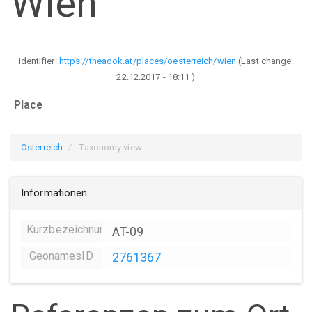
Wien
Identifier:
https://theadok.at/places/oesterreich/wien
(Last change:
22.12.2017 - 18:11
)
Place
Österreich
Taxonomy view
Informationen
Kurzbezeichnung
AT-09
GeonamesID
2761367