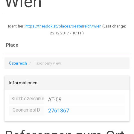
Wien
Identifier:
https://theadok.at/places/oesterreich/wien
(Last change:
22.12.2017 - 18:11
)
Place
Österreich
Taxonomy view
Informationen
Kurzbezeichnung
AT-09
GeonamesID
2761367