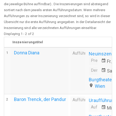
die jeweilige Bühne auffindbar).. Die Inszenierungen sind absteigend
sortiert nach dem jeweils ersten Aufführungsdatum. Wenn mehrere
Aufführungen zu einer Inszenierung verzeichnet sind, so wird in dieser
Übersicht nur die erste Aufführung angegeben. In der Detailansicht der
Inszenierung sind alle verzeichneten Aufführungen einsehbar.
Displaying 1 - 2 of 2
Inszenierungstitel
Donna Diana
1
Aufführung
Neuinszenie
Premiere
event
Fr.,
Derniere
event
Sa.,
Burgtheater
place
Wien
Baron Trenck, der Pandur
2
Aufführung
Uraufführun
Aufführungs
event
Mi.,