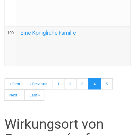
Eine Königliche Familie
100
Seitennummerierung
Erste
« First
Vorherige
‹ Previous
Page
1
Page
2
Page
3
Aktuelle
4
Page
5
Seite
Seite
Seite
Nächste
Next ›
Letzte
Last »
Seite
Seite
Wirkungsort von