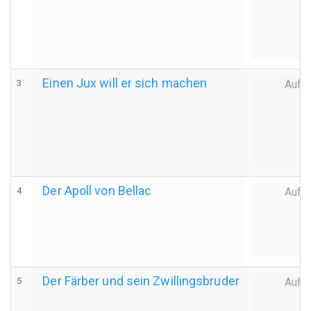
Einen Jux will er sich machen
3
Auff
Der Apoll von Bellac
4
Auff
Der Färber und sein Zwillingsbruder
5
Auff