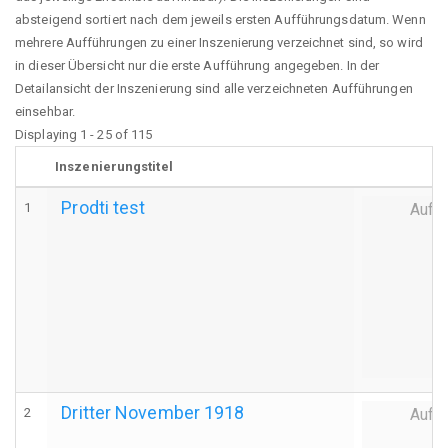
absteigend sortiert nach dem jeweils ersten Aufführungsdatum. Wenn
mehrere Aufführungen zu einer Inszenierung verzeichnet sind, so wird
in dieser Übersicht nur die erste Aufführung angegeben. In der
Detailansicht der Inszenierung sind alle verzeichneten Aufführungen
einsehbar.
Displaying 1 - 25 of 115
Inszenierungstitel
Prodti test
1
Auff
Dritter November 1918
2
Auff