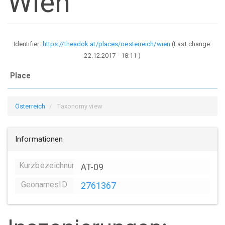
Wien
Identifier:
https://theadok.at/places/oesterreich/wien
(Last change:
22.12.2017 - 18:11
)
Place
Österreich
Taxonomy view
Informationen
Kurzbezeichnung
AT-09
GeonamesID
2761367