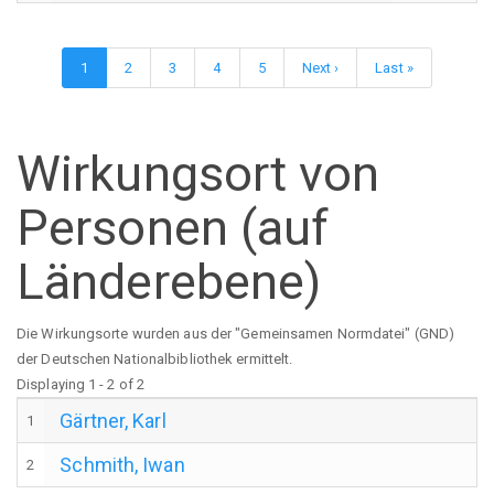
Seitennummerierung
Aktuelle
1
Page
2
Page
3
Page
4
Page
5
Nächste
Next ›
Letzte
Last »
Seite
Seite
Seite
Wirkungsort von
Personen (auf
Länderebene)
Die Wirkungsorte wurden aus der "Gemeinsamen Normdatei" (GND)
der Deutschen Nationalbibliothek ermittelt.
Displaying 1 - 2 of 2
Gärtner, Karl
1
Schmith, Iwan
2