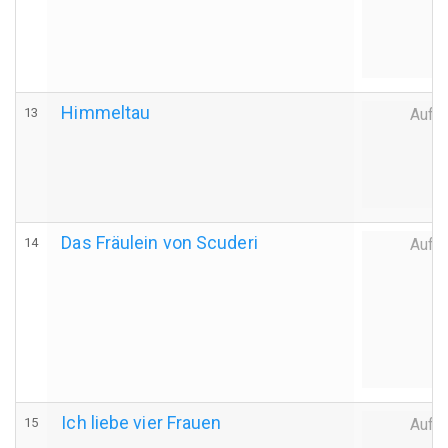
Himmeltau
13
Auff
Das Fräulein von Scuderi
14
Auff
Ich liebe vier Frauen
15
Auff