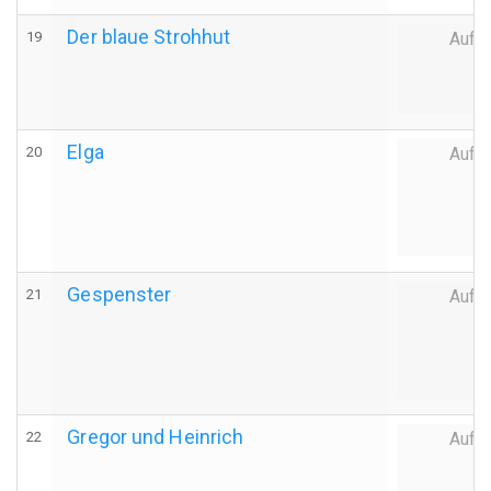
Der blaue Strohhut
19
Auff
Elga
20
Auff
Gespenster
21
Auff
Gregor und Heinrich
22
Auff