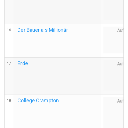
Der Bauer als Millionär
16
Auff
Erde
17
Auff
College Crampton
18
Auff