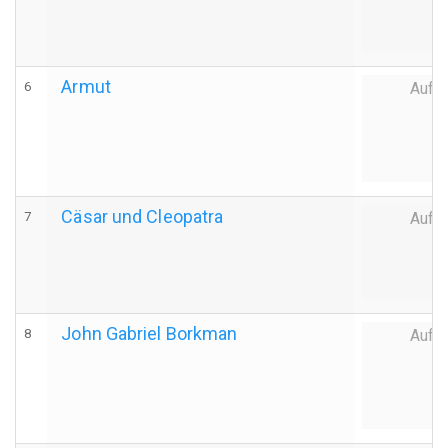
Armut
6
Auff
Cäsar und Cleopatra
7
Auff
John Gabriel Borkman
8
Auff