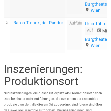
Burgtheater
place
Wien
Baron Trenck, der Pandur
2
Aufführung
Uraufführun
Aufführungs
event
Mi.,
Burgtheater
place
Wien
Inszenierungen:
Produktionsort
Nur Inszenierungen, die diesen Ort explizit als Produktionsort haben.
Dies beinhaltet nicht Aufführungen, die ovn einem der Ensembles
produziert wurden, die diesem Ort zugeordnet sind (diese sind über
das jeweilige Ensemble auffindbar). Die Inszenierungen sind