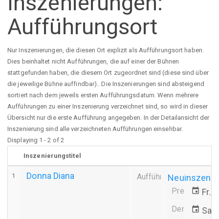
Inszenierungen:
Aufführungsort
Nur Inszenierungen, die diesen Ort explizit als Aufführungsort haben.
Dies beinhaltet nicht Aufführungen, die auf einer der Bühnen
stattgefunden haben, die diesem Ort zugeordnet sind (diese sind über
die jeweilige Bühne auffindbar).. Die Inszenierungen sind absteigend
sortiert nach dem jeweils ersten Aufführungsdatum. Wenn mehrere
Aufführungen zu einer Inszenierung verzeichnet sind, so wird in dieser
Übersicht nur die erste Aufführung angegeben. In der Detailansicht der
Inszenierung sind alle verzeichneten Aufführungen einsehbar.
Displaying 1 - 2 of 2
Inszenierungstitel
Donna Diana
1
Aufführung
Neuinszenie
Premiere
event
Fr.,
Derniere
event
Sa.,