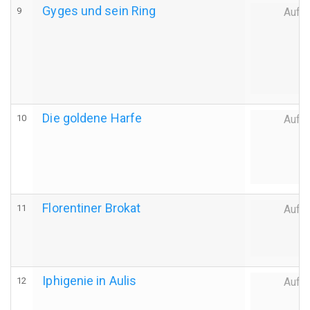
Gyges und sein Ring
9
Auff
Die goldene Harfe
10
Auff
Florentiner Brokat
11
Auff
Iphigenie in Aulis
12
Auff