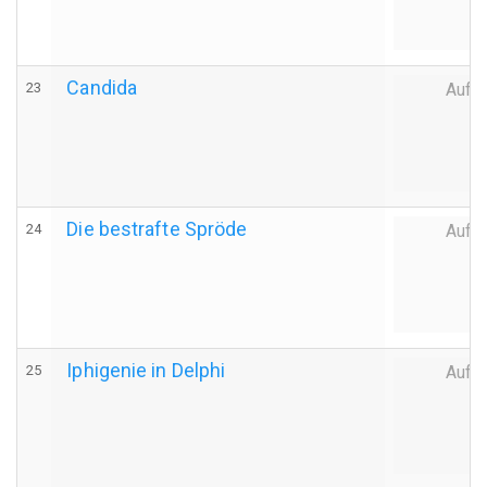
Candida
23
Auff
Die bestrafte Spröde
24
Auff
Iphigenie in Delphi
25
Auff