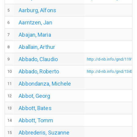
Aarburg, Alfons
5
Aarntzen, Jan
6
Abajan, Maria
7
Aballain, Arthur
8
Abbado, Claudio
9
http://d-nb.info/gnd/11915
Abbado, Roberto
10
http://d-nb.info/gnd/13431
Abbondanza, Michele
11
Abbot, Georg
12
Abbott, Bates
13
Abbott, Tomm
14
Abbrederis, Suzanne
15