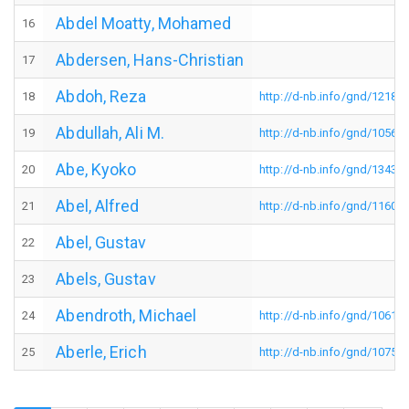
Abdel Moatty, Mohamed
16
Abdersen, Hans-Christian
17
Abdoh, Reza
18
http://d-nb.info/gnd/12182
Abdullah, Ali M.
19
http://d-nb.info/gnd/10569
Abe, Kyoko
20
http://d-nb.info/gnd/13431
Abel, Alfred
21
http://d-nb.info/gnd/11600
Abel, Gustav
22
Abels, Gustav
23
Abendroth, Michael
24
http://d-nb.info/gnd/10615
Aberle, Erich
25
http://d-nb.info/gnd/10757
Seitennummerierung