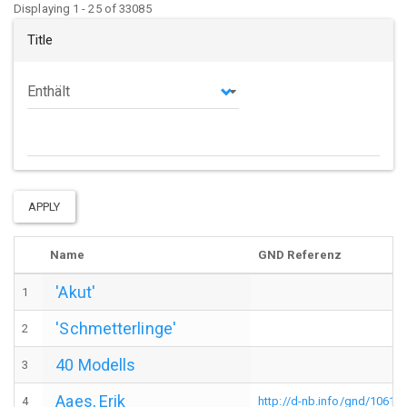
Displaying 1 - 25 of 33085
Title
Operator
APPLY
Name
GND Referenz
'Akut'
1
'Schmetterlinge'
2
40 Modells
3
Aaes, Erik
4
http://d-nb.info/gnd/10614